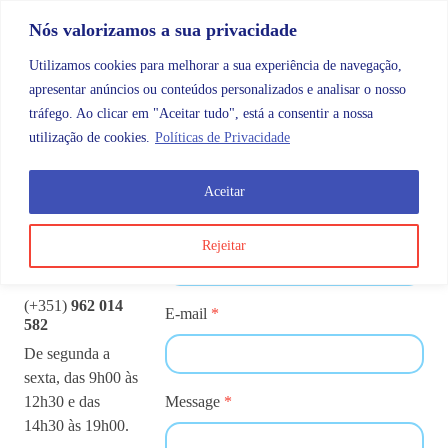
Skip to content
Promoções |
Veja as promoções agora!
Nós valorizamos a sua privacidade
Utilizamos cookies para melhorar a sua experiência de navegação,
apresentar anúncios ou conteúdos personalizados e analisar o nosso
tráfego. Ao clicar em "Aceitar tudo", está a consentir a nossa
Search
Account
Categorias
Cart
utilização de cookies.
Políticas de Privacidade
Aceitar
Contactos
Nome
*
Rejeitar
(+351)
962 014
E-mail
*
582
De segunda a
sexta, das 9h00 às
12h30 e das
Message
*
14h30 às 19h00.