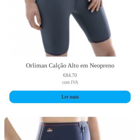
i
p
l
e
v
a
r
i
a
Orliman Calção Alto em Neopreno
n
€
84.70
t
com IVA
s
.
Ler mais
T
h
e
o
p
t