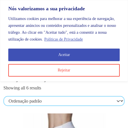
Skip to content
Promoções |
Veja as promoções agora!
Nós valorizamos a sua privacidade
Utilizamos cookies para melhorar a sua experiência de navegação,
apresentar anúncios ou conteúdos personalizados e analisar o nosso
tráfego. Ao clicar em "Aceitar tudo", está a consentir a nossa
Search
Account
Categorias
Cart
utilização de cookies.
Políticas de Privacidade
Aceitar
OMB
Ortopedia
Calças e calções
Rejeitar
Calças e calções
Showing all 6 results