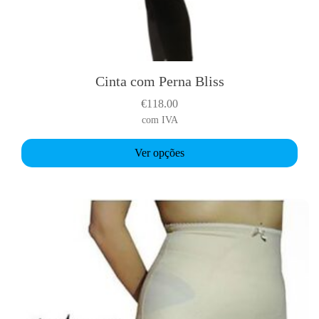
Cinta com Perna Bliss
T
h
€
118.00
i
com IVA
s
p
Ver opções
r
o
d
u
c
t
h
a
s