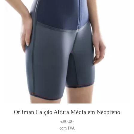
i
o
n
s
m
a
y
b
e
c
h
o
s
e
n
o
Orliman Calção Altura Média em Neopreno
n
€
80.00
t
com IVA
h