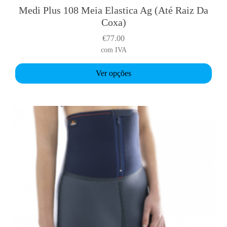
o
Medi Plus 108 Meia Elastica Ag (Até Raiz Da
T
n
Coxa)
h
t
i
€
77.00
h
s
com IVA
e
p
p
r
Ver opções
r
o
o
d
d
u
u
c
c
t
t
h
p
a
a
s
g
m
e
u
l
t