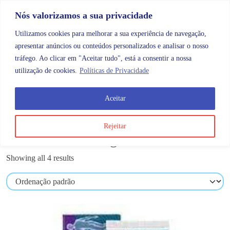
Skip to content
Promoções |
Veja as promoções agora!
Nós valorizamos a sua privacidade
Utilizamos cookies para melhorar a sua experiência de navegação,
apresentar anúncios ou conteúdos personalizados e analisar o nosso
tráfego. Ao clicar em "Aceitar tudo", está a consentir a nossa
Search
Account
Categorias
Cart
utilização de cookies.
Políticas de Privacidade
Aceitar
OMB
Desporto
Cremes de massagem
Rejeitar
Cremes de massagem
Showing all 4 results