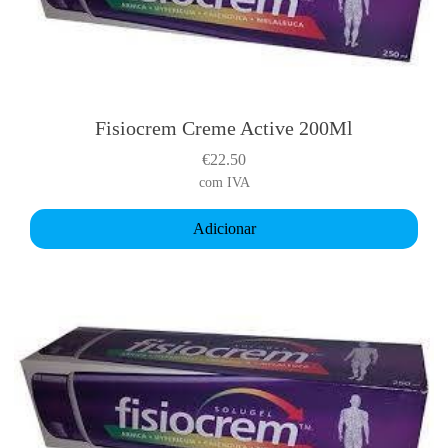
p
a
g
e
Fisiocrem Creme Active 200Ml
€
22.50
com IVA
Adicionar