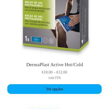
DermaPlast Active Hot/Cold
T
h
P
€
10.00
–
€
12.00
i
r
com IVA
s
i
p
Ver opções
c
r
e
o
r
d
a