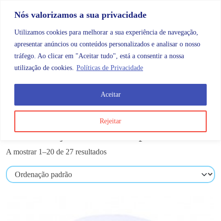
Skip to content
Promoções |
Veja as promoções agora!
Nós valorizamos a sua privacidade
Utilizamos cookies para melhorar a sua experiência de navegação,
apresentar anúncios ou conteúdos personalizados e analisar o nosso
tráfego. Ao clicar em "Aceitar tudo", está a consentir a nossa
Search
Account
Categorias
Cart
utilização de cookies.
Políticas de Privacidade
Aceitar
OMB
Reabilitação e fisioterapia
Rejeitar
Reabilitação e fisioterapia
A mostrar 1–20 de 27 resultados