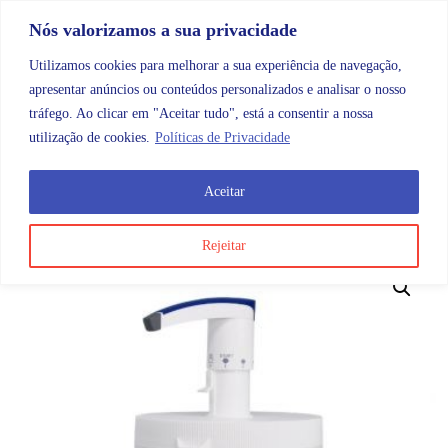
Skip to content
Promoções |
Veja as promoções agora!
Nós valorizamos a sua privacidade
Utilizamos cookies para melhorar a sua experiência de navegação,
apresentar anúncios ou conteúdos personalizados e analisar o nosso
tráfego. Ao clicar em "Aceitar tudo", está a consentir a nossa
Search
Account
Categorias
Cart
utilização de cookies.
Políticas de Privacidade
Aceitar
OMB
Higiene e cuidados do corpo
Cremes, loções e ól
Rejeitar