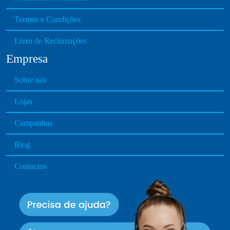
s
Termos e Condições
.
T
Livro de Reclamações
h
Empresa
e
o
Sobre nós
p
t
Lojas
i
o
Campanhas
n
Blog
s
m
Contactos
a
y
b
e
c