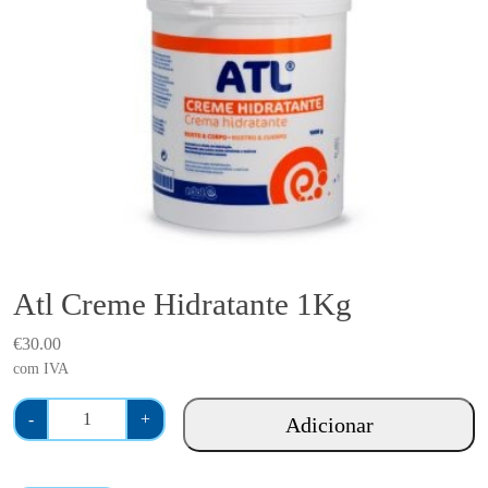
Atl Creme Hidratante 1Kg
€
30.00
com IVA
Q
-
+
Adicionar
u
a
n