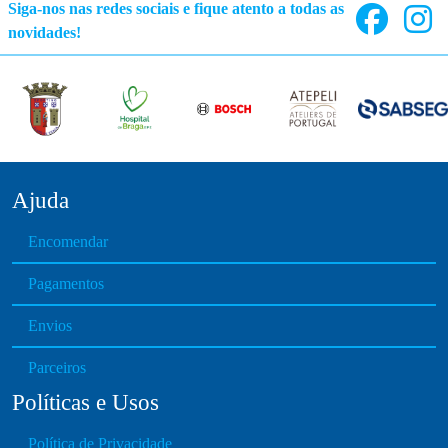
Siga-nos nas redes sociais e fique atento a todas as
t
novidades!
h
a
s
m
u
l
t
Ajuda
i
p
Encomendar
l
e
Pagamentos
v
Envios
a
r
Parceiros
i
Políticas e Usos
a
n
Política de Privacidade
t