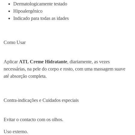
d
Dermatologicamente testado
r
Hipoalergénico
a
Indicado para todas as idades
t
a
n
Como Usar
t
e
1
Aplicar
ATL Creme Hidratante
, diariamente, as vezes
K
necessárias, na pele do corpo e rosto, com uma massagem suave
g
até absorção completa.
Contra-indicações e Cuidados especiais
Evitar o contacto com os olhos.
Uso externo.