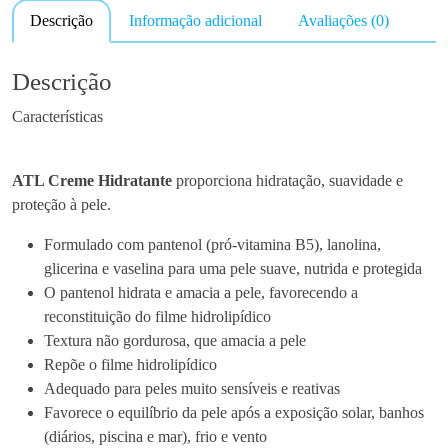
Descrição
Informação adicional
Avaliações (0)
t
i
d
Descrição
a
Características
d
e
d
ATL Creme Hidratante
proporciona hidratação, suavidade e
e
proteção à pele.
A
t
Formulado com pantenol (pró-vitamina B5), lanolina,
l
glicerina e vaselina para uma pele suave, nutrida e protegida
C
O pantenol hidrata e amacia a pele, favorecendo a
r
reconstituição do filme hidrolipídico
e
Textura não gordurosa, que amacia a pele
m
Repõe o filme hidrolipídico
e
Adequado para peles muito sensíveis e reativas
H
Favorece o equilíbrio da pele após a exposição solar, banhos
i
(diários, piscina e mar), frio e vento