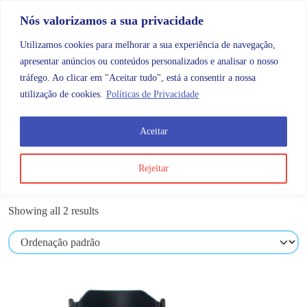
Skip to content
Promoções |
Veja as promoções agora!
Nós valorizamos a sua privacidade
Utilizamos cookies para melhorar a sua experiência de navegação,
apresentar anúncios ou conteúdos personalizados e analisar o nosso
tráfego. Ao clicar em "Aceitar tudo", está a consentir a nossa
Search
Account
Categorias
Cart
utilização de cookies.
Políticas de Privacidade
Aceitar
OMB
Mobilidade
Transferências
Rejeitar
Transferências
Showing all 2 results