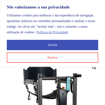
Skip to content
Promoções |
Veja as promoções agora!
Nós valorizamos a sua privacidade
Utilizamos cookies para melhorar a sua experiência de navegação,
apresentar anúncios ou conteúdos personalizados e analisar o nosso
tráfego. Ao clicar em "Aceitar tudo", está a consentir a nossa
Search
Account
Categorias
Cart
utilização de cookies.
Políticas de Privacidade
Aceitar
OMB
Higiene e cuidados do corpo
Ajudas técnicas
C
Rejeitar