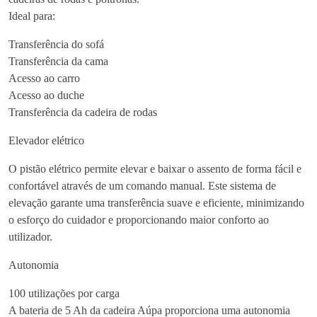
a
Ideal para:
n
Transferência do sofá
s
Transferência da cama
f
Acesso ao carro
e
Acesso ao duche
r
Transferência da cadeira de rodas
e
n
Elevador elétrico
c
i
O pistão elétrico permite elevar e baixar o assento de forma fácil e
a
confortável através de um comando manual. Este sistema de
G
elevação garante uma transferência suave e eficiente, minimizando
r
o esforço do cuidador e proporcionando maior conforto ao
u
utilizador.
a
Autonomia
E
l
100 utilizações por carga
e
A bateria de 5 Ah da cadeira Aúpa proporciona uma autonomia