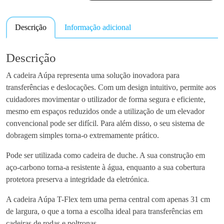
a
n
Descrição
Informação adicional
t
i
d
Descrição
a
A cadeira Aúpa representa uma solução inovadora para
d
transferências e deslocações. Com um design intuitivo, permite aos
e
cuidadores movimentar o utilizador de forma segura e eficiente,
d
mesmo em espaços reduzidos onde a utilização de um elevador
e
convencional pode ser difícil. Para além disso, o seu sistema de
C
dobragem simples torna-o extremamente prático.
a
d
Pode ser utilizada como cadeira de duche. A sua construção em
e
aço-carbono torna-a resistente à água, enquanto a sua cobertura
i
protetora preserva a integridade da eletrónica.
r
a
A cadeira Aúpa T-Flex tem uma perna central com apenas 31 cm
T
de largura, o que a torna a escolha ideal para transferências em
r
cadeiras de rodas e poltronas.