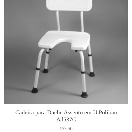
t
i
o
n
s
m
a
y
b
e
c
h
o
s
e
n
Cadeira para Duche Assento em U Poliban
o
Ad537C
n
€
53.50