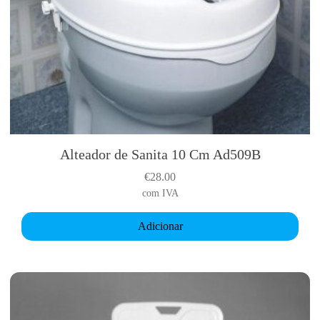
t
i
p
l
e
v
a
r
i
Alteador de Sanita 10 Cm Ad509B
a
€
28.00
n
com IVA
t
s
Adicionar
.
T
h
e
o
p