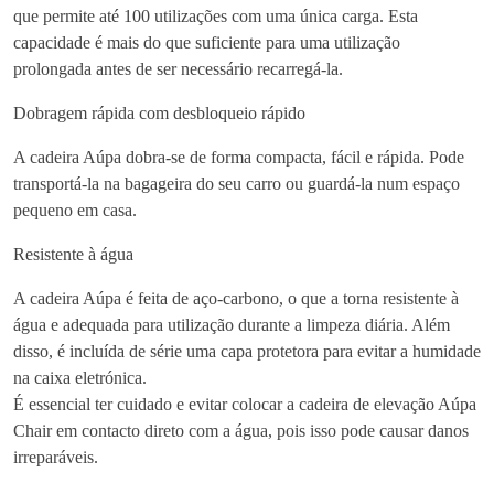
t
que permite até 100 utilizações com uma única carga. Esta
r
capacidade é mais do que suficiente para uma utilização
i
prolongada antes de ser necessário recarregá-la.
c
a
Dobragem rápida com desbloqueio rápido
A
A cadeira Aúpa dobra-se de forma compacta, fácil e rápida. Pode
u
transportá-la na bagageira do seu carro ou guardá-la num espaço
p
pequeno em casa.
a
C
Resistente à água
h
a
A cadeira Aúpa é feita de aço-carbono, o que a torna resistente à
i
água e adequada para utilização durante a limpeza diária. Além
r
disso, é incluída de série uma capa protetora para evitar a humidade
T
na caixa eletrónica.
-
É essencial ter cuidado e evitar colocar a cadeira de elevação Aúpa
F
Chair em contacto direto com a água, pois isso pode causar danos
l
irreparáveis.
e