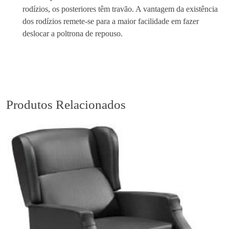
o
rodízios, os posteriores têm travão. A vantagem da existência
d
dos rodízios remete-se para a maior facilidade em fazer
e
deslocar a poltrona de repouso.
D
e
s
c
a
Produtos Relacionados
n
s
o
E
l
é
c
t
r
i
c