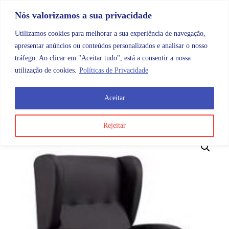
Skip to content
Promoções |
Veja as promoções agora!
Nós valorizamos a sua privacidade
Utilizamos cookies para melhorar a sua experiência de navegação,
apresentar anúncios ou conteúdos personalizados e analisar o nosso
tráfego. Ao clicar em "Aceitar tudo", está a consentir a nossa
Search
Account
Categorias
Cart
utilização de cookies.
Políticas de Privacidade
Aceitar
OMB
Mobilidade
Cadeirões e poltronas
Cadeirão de
Rejeitar