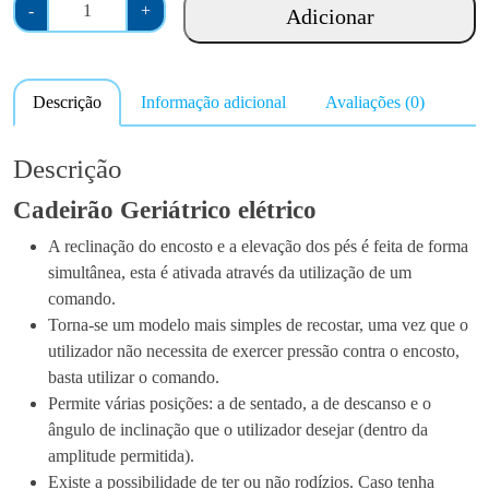
Q
-
+
Adicionar
u
a
n
Descrição
Informação adicional
Avaliações (0)
t
i
d
Descrição
a
Cadeirão Geriátrico elétrico
d
e
A reclinação do encosto e a elevação dos pés é feita de forma
d
simultânea, esta é ativada através da utilização de um
e
comando.
C
Torna-se um modelo mais simples de recostar, uma vez que o
a
utilizador não necessita de exercer pressão contra o encosto,
d
basta utilizar o comando.
e
Permite várias posições: a de sentado, a de descanso e o
i
ângulo de inclinação que o utilizador desejar (dentro da
r
amplitude permitida).
ã
Existe a possibilidade de ter ou não rodízios. Caso tenha