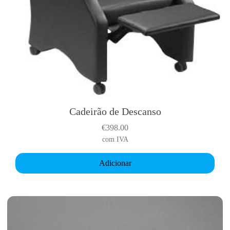
o
Cadeirão de Descanso
€
398.00
com IVA
Adicionar