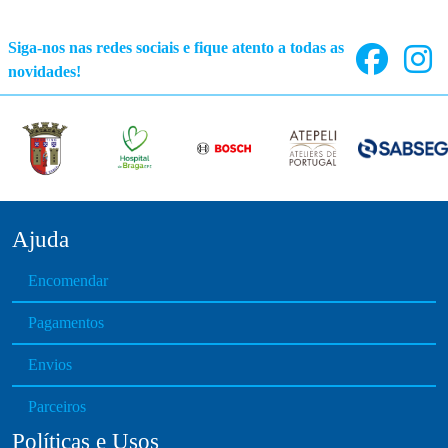
Siga-nos nas redes sociais e fique atento a todas as
novidades!
Ajuda
Encomendar
Pagamentos
Envios
Parceiros
Políticas e Usos