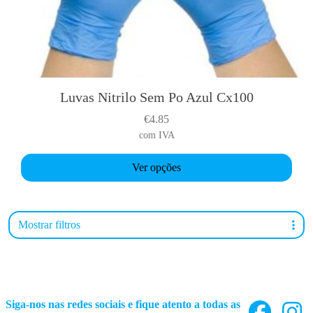
Luvas Nitrilo Sem Po Azul Cx100
T
h
€
4.85
i
com IVA
s
p
Ver opções
r
o
d
Mostrar filtros
u
c
t
h
a
Siga-nos nas redes sociais e fique atento a todas as