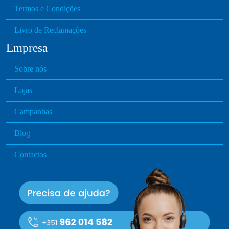
h
Termos e Condições
e
o
Livro de Reclamações
p
Empresa
t
i
Sobre nós
o
Lojas
n
s
Campanhas
m
a
Blog
y
b
Contactos
e
c
h
o
s
e