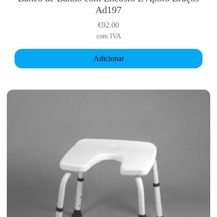
Ad197
€
92.00
com IVA
Adicionar