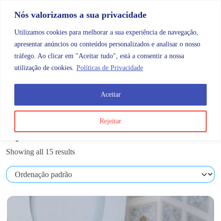
Skip to content
Promoções |
Veja as promoções agora!
Nós valorizamos a sua privacidade
Utilizamos cookies para melhorar a sua experiência de navegação,
apresentar anúncios ou conteúdos personalizados e analisar o nosso
tráfego. Ao clicar em "Aceitar tudo", está a consentir a nossa
Search
Account
Categorias
Cart
utilização de cookies.
Políticas de Privacidade
Aceitar
OMB
Higiene e cuidados do corpo
Ajudas técnicas
Rejeitar
Ajudas técnicas
Showing all 15 results