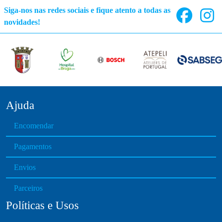
a
Siga-nos nas redes sociais e fique atento a todas as
g
novidades!
e
Ajuda
Encomendar
Pagamentos
Envios
Parceiros
Políticas e Usos