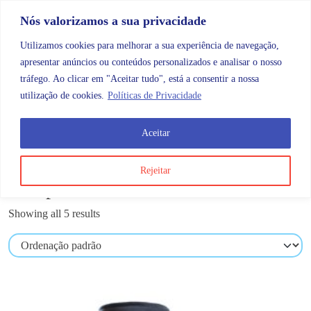
Skip to content
Promoções |
Veja as promoções agora!
Nós valorizamos a sua privacidade
Utilizamos cookies para melhorar a sua experiência de navegação,
apresentar anúncios ou conteúdos personalizados e analisar o nosso
tráfego. Ao clicar em "Aceitar tudo", está a consentir a nossa
Search
Account
Categorias
Cart
utilização de cookies.
Políticas de Privacidade
Aceitar
OMB
Maternidade e bebé
Ortopedia
Rejeitar
Ortopedia
Showing all 5 results