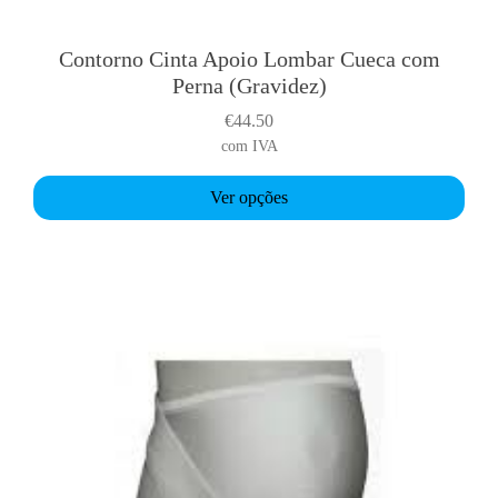
Contorno Cinta Apoio Lombar Cueca com
T
Perna (Gravidez)
h
i
€
44.50
s
com IVA
p
r
Ver opções
o
d
u
c
t
h
a
s
m
u
l