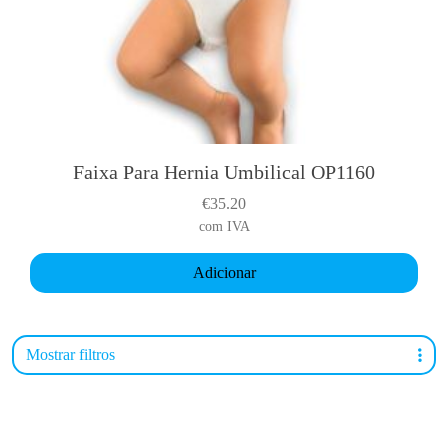
c
h
o
s
e
n
o
n
Faixa Para Hernia Umbilical OP1160
t
€
35.20
h
com IVA
e
p
Adicionar
r
o
d
Mostrar filtros
u
c
t
p