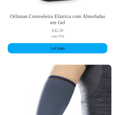
c
h
o
Orliman Cotoveleira Elástica com Almofadas
s
em Gel
e
€
42.30
n
com IVA
o
n
Ler mais
t
h
e
p
r
o
d
u
c
t
p