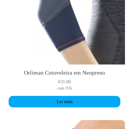
a
g
e
Orliman Cotoveleira em Neopreno
€
31.00
com IVA
Ler mais