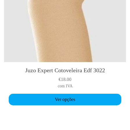
Juzo Expert Cotoveleira Edf 3022
T
h
€
18.00
i
com IVA
s
p
Ver opções
r
o
d
u