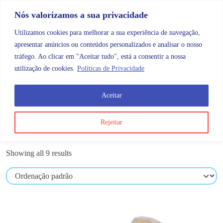
Skip to content
Promoções |
Veja as promoções agora!
Nós valorizamos a sua privacidade
Utilizamos cookies para melhorar a sua experiência de navegação,
apresentar anúncios ou conteúdos personalizados e analisar o nosso
tráfego. Ao clicar em "Aceitar tudo", está a consentir a nossa
Search
Account
Categorias
Cart
utilização de cookies.
Políticas de Privacidade
Aceitar
OMB
Ortopedia
Membros superiores
Cotovelo
Rejeitar
Cotovelo
Showing all 9 results