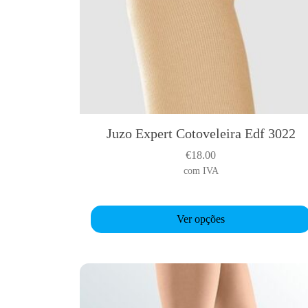
Juzo Expert Cotoveleira Edf 3022
T
h
€
18.00
i
com IVA
s
p
r
Ver opções
o
d
u
c
t