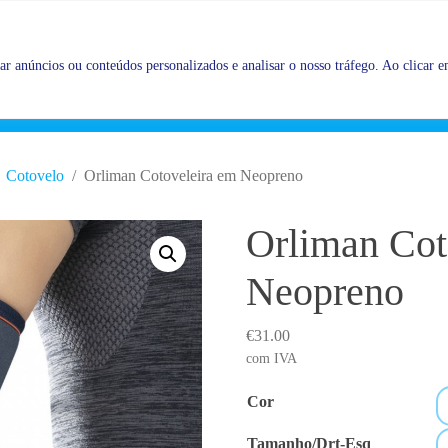
Promoções |
Veja as promoções agora!
r anúncios ou conteúdos personalizados e analisar o nosso tráfego. Ao clicar em
Cotovelo
Orliman Cotoveleira em Neopreno
Orliman Cot
Neopreno
€
31.00
com IVA
Cor
Tamanho/Drt-Esq