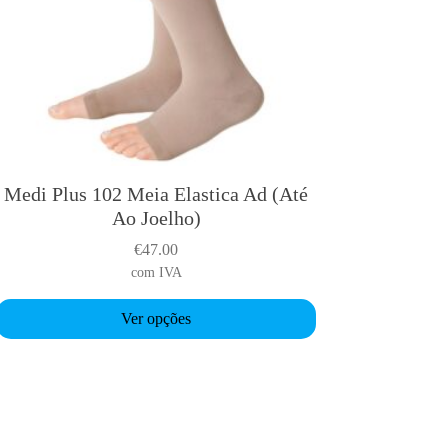
Medi Plus 102 Meia Elastica Ad (Até
T
Ao Joelho)
h
€
47.00
s
com IVA
p
Ver opções
o
d
u
c