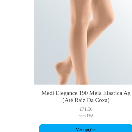
h
a
s
m
u
l
t
i
p
l
e
v
a
Medi Elegance 190 Meia Elastica Ag
T
r
(Até Raiz Da Coxa)
h
i
i
a
€
71.50
s
n
com IVA
p
t
r
Ver opções
s