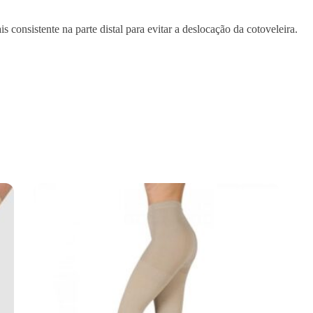
m
a
nsistente na parte distal para evitar a deslocação da cotoveleira.
n
C
o
t
o
v
e
l
e
i
r
a
e
m
N
e
o