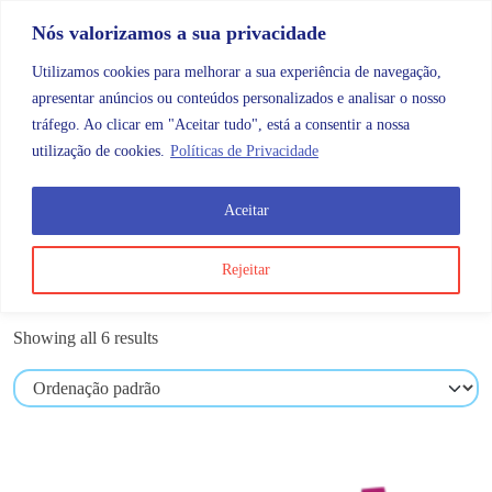
Skip to content
Promoções |
Veja as promoções agora!
Nós valorizamos a sua privacidade
Utilizamos cookies para melhorar a sua experiência de navegação,
apresentar anúncios ou conteúdos personalizados e analisar o nosso
tráfego. Ao clicar em "Aceitar tudo", está a consentir a nossa
Search
Account
Categorias
Cart
utilização de cookies.
Políticas de Privacidade
Aceitar
OMB
Maternidade e bebé
Almofadas
Rejeitar
Almofadas
Showing all 6 results