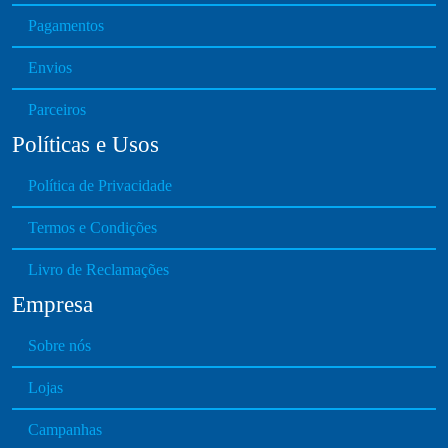
a
s
Pagamentos
r
e
i
n
Envios
a
o
n
Parceiros
n
t
t
Políticas e Usos
s
h
.
e
Política de Privacidade
T
p
h
Termos e Condições
r
e
o
o
Livro de Reclamações
d
p
Empresa
u
t
c
i
Sobre nós
t
o
p
Lojas
n
a
s
g
Campanhas
m
e