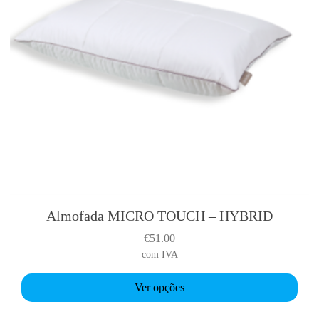
Almofada MICRO TOUCH – HYBRID
T
h
€
51.00
i
com IVA
s
p
Ver opções
r
o