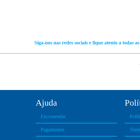
Siga-nos nas redes sociais e fique atento a todas a
Ajuda
Polí
Encomendar
Polít
Pagamentos
Term