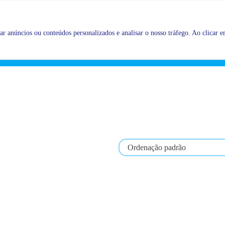
Promoções |
Veja as promoções agora!
r anúncios ou conteúdos personalizados e analisar o nosso tráfego. Ao clicar em