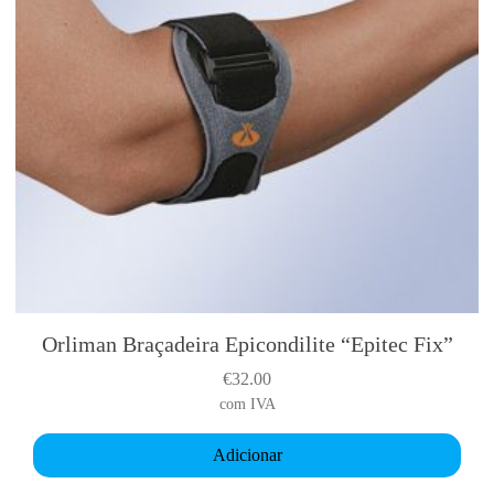
Orliman Braçadeira Epicondilite “Epitec Fix”
€
32.00
com IVA
Adicionar