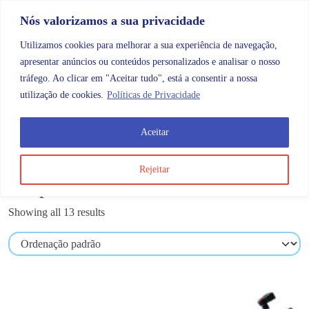
Skip to content
Promoções |
Veja as promoções agora!
Nós valorizamos a sua privacidade
Utilizamos cookies para melhorar a sua experiência de navegação,
apresentar anúncios ou conteúdos personalizados e analisar o nosso
tráfego. Ao clicar em "Aceitar tudo", está a consentir a nossa
Search
Account
Categorias
Cart
utilização de cookies.
Políticas de Privacidade
Aceitar
OMB
Desporto
Rejeitar
Desporto
Showing all 13 results