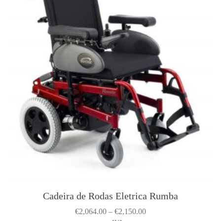
Cadeira de Rodas Eletrica Rumba
T
h
P
€
2,064.00
–
€
2,150.00
i