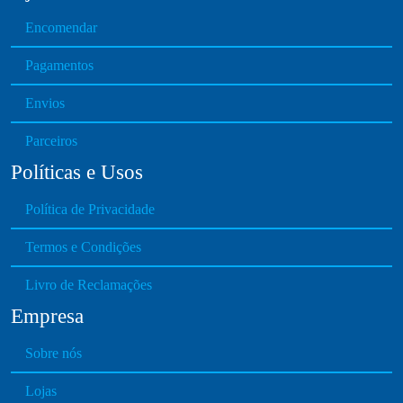
e
t
v
Encomendar
h
a
r
Pagamentos
r
o
i
u
Envios
a
g
n
h
Parceiros
t
€
Políticas e Usos
s
2
.
,
Política de Privacidade
T
1
h
Termos e Condições
5
e
0
o
Livro de Reclamações
.
p
Empresa
0
t
0
i
Sobre nós
o
Lojas
n