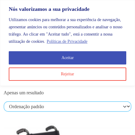
Skip to content
Promoções |
Veja as promoções agora!
Nós valorizamos a sua privacidade
Utilizamos cookies para melhorar a sua experiência de navegação,
apresentar anúncios ou conteúdos personalizados e analisar o nosso
tráfego. Ao clicar em "Aceitar tudo", está a consentir a nossa
Search
Account
Categorias
Cart
utilização de cookies.
Políticas de Privacidade
Aceitar
OMB
Mobilidade
Cadeiras de rodas elétricas
Rejeitar
Cadeiras de rodas elétricas
Apenas um resultado