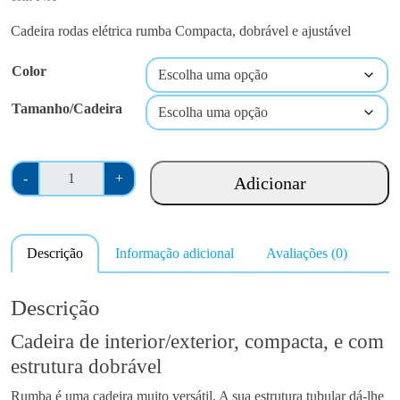
i
Cadeira rodas elétrica rumba Compacta, dobrável e ajustável
c
e
Color
r
a
Tamanho/Cadeira
n
g
e
Q
-
+
Adicionar
:
u
€
a
2
n
Descrição
Informação adicional
Avaliações (0)
,
t
0
i
6
d
Descrição
4
a
Cadeira de interior/exterior, compacta, e com
.
d
0
estrutura dobrável
e
0
d
Rumba é uma cadeira muito versátil. A sua estrutura tubular dá-lhe