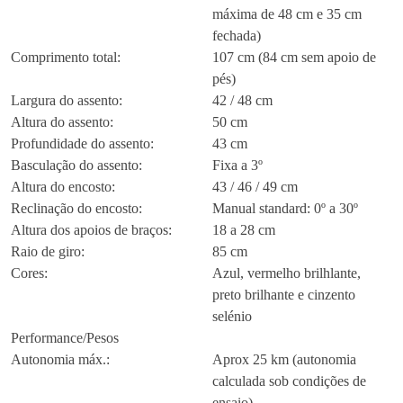
máxima de 48 cm e 35 cm
fechada)
Comprimento total:
107 cm (84 cm sem apoio de
pés)
Largura do assento:
42 / 48 cm
Altura do assento:
50 cm
Profundidade do assento:
43 cm
Basculação do assento:
Fixa a 3º
Altura do encosto:
43 / 46 / 49 cm
Reclinação do encosto:
Manual standard: 0º a 30º
Altura dos apoios de braços:
18 a 28 cm
Raio de giro:
85 cm
Cores:
Azul, vermelho brilhlante,
preto brilhante e cinzento
selénio
Performance/Pesos
Autonomia máx.:
Aprox 25 km (autonomia
calculada sob condições de
ensaio)