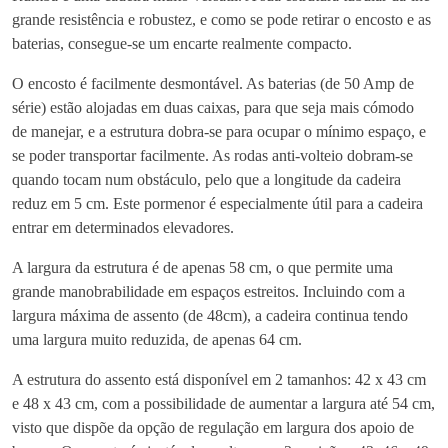
t
e
grande resistência e robustez, e como se pode retirar o encosto e as
h
C
baterias, consegue-se um encarte realmente compacto.
r
a
o
d
O encosto é facilmente desmontável. As baterias (de 50 Amp de
u
e
série) estão alojadas em duas caixas, para que seja mais cómodo
g
i
de manejar, e a estrutura dobra-se para ocupar o mínimo espaço, e
h
r
se poder transportar facilmente. As rodas anti-volteio dobram-se
€
a
quando tocam num obstáculo, pelo que a longitude da cadeira
2
d
reduz em 5 cm. Este pormenor é especialmente útil para a cadeira
,
e
entrar em determinados elevadores.
1
R
A largura da estrutura é de apenas 58 cm, o que permite uma
5
o
grande manobrabilidade em espaços estreitos. Incluindo com a
0
d
largura máxima de assento (de 48cm), a cadeira continua tendo
.
a
uma largura muito reduzida, de apenas 64 cm.
0
s
0
E
A estrutura do assento está disponível em 2 tamanhos: 42 x 43 cm
l
e 48 x 43 cm, com a possibilidade de aumentar a largura até 54 cm,
e
visto que dispõe da opção de regulação em largura dos apoio de
t