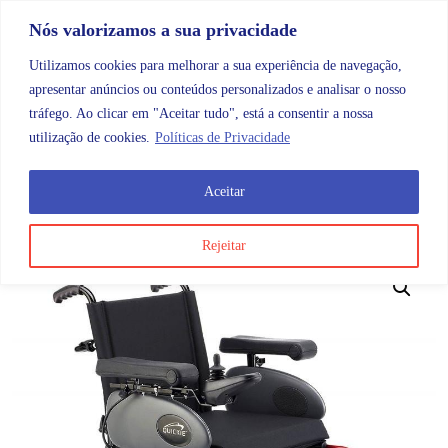
Skip to content
Promoções |
Veja as promoções agora!
Nós valorizamos a sua privacidade
Utilizamos cookies para melhorar a sua experiência de navegação,
apresentar anúncios ou conteúdos personalizados e analisar o nosso
tráfego. Ao clicar em "Aceitar tudo", está a consentir a nossa
Search
Account
Categorias
Cart
utilização de cookies.
Políticas de Privacidade
Aceitar
OMB
Mobilidade
Cadeiras de rodas elétricas
Cadeir
Rejeitar