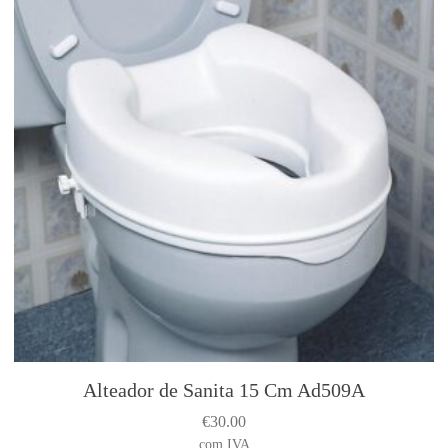
t
h
a
s
m
u
l
t
i
p
l
e
v
a
r
i
Alteador de Sanita 15 Cm Ad509A
a
€
30.00
n
com IVA
t