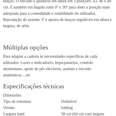
braços. O encosto é ajustável em altura em 3 posições: 43, 46 e 49
r
cm. E também em ângulo entre 0º e 30º para obter a posição mais
i
adequada para a comodidade e estabilidade do utilizador.
c
Basculação do assento 3º e apoios de braços reguláveis em altura e
a
largura, de série.
R
u
m
Múltiplas opções
b
a
Para adaptar a cadeira às necessidades específicas de cada
utilizador: Luzes e indicadores, trepa-passeios, controlo
mentoniano, apoio de pés eleváveis, assento e encosto
anatómicos…etc
Especificações técnicas
Dimensões
Tipo de estrutura:
Dobrável
Versão:
folding
Largura total:
58 cm (64 cm com largura