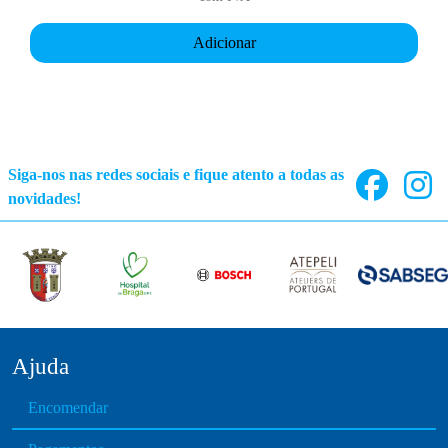
s
Adicionar
.
T
h
e
o
p
Siga-nos nas redes sociais e fique atento a todas as
t
novidades!
i
o
n
s
m
a
y
Ajuda
b
Encomendar
e
c