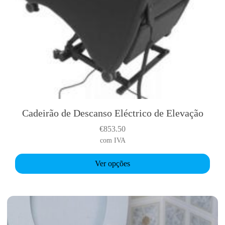
Cadeirão de Descanso Eléctrico de Elevação
T
h
€
853.50
i
com IVA
s
p
Ver opções
r
o
d
u
c