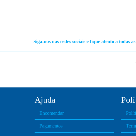
Siga-nos nas redes sociais e fique atento a todas a
Ajuda
Polí
Encomendar
Polít
Pagamentos
Term