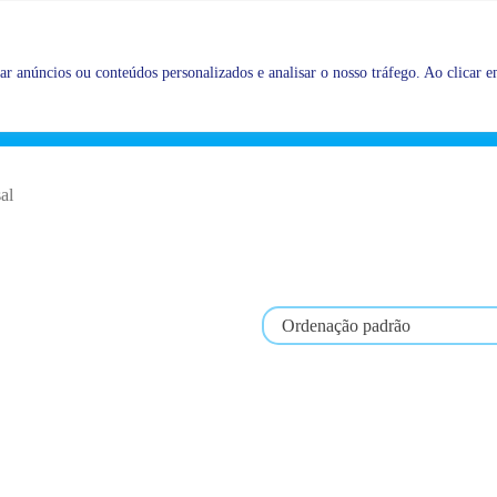
Promoções |
Veja as promoções agora!
r anúncios ou conteúdos personalizados e analisar o nosso tráfego. Ao clicar em
al