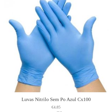
Luvas Nitrilo Sem Po Azul Cx100
T
h
€
4.85
i