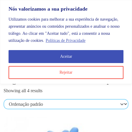
Skip to content
Promoções |
Veja as promoções agora!
Nós valorizamos a sua privacidade
Utilizamos cookies para melhorar a sua experiência de navegação,
apresentar anúncios ou conteúdos personalizados e analisar o nosso
tráfego. Ao clicar em "Aceitar tudo", está a consentir a nossa
Search
Account
Categorias
Cart
utilização de cookies.
Políticas de Privacidade
Aceitar
OMB
Material Clínico
Higiene e cuidados com o corpo
Rejeitar
Higiene e cuidados com o corpo
Showing all 4 results