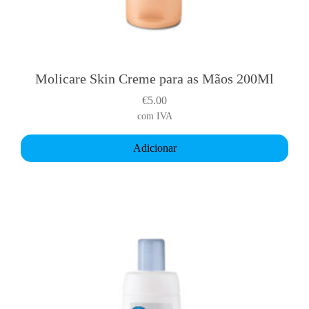
e
v
a
r
i
Molicare Skin Creme para as Mãos 200Ml
a
€
5.00
n
com IVA
t
s
Adicionar
.
T
h
e
o
p
t
i
o
n