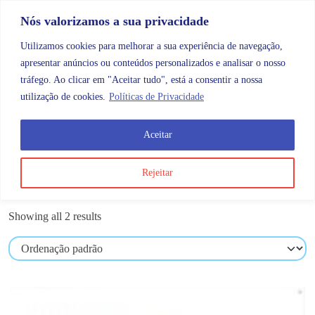
Skip to content
Promoções |
Veja as promoções agora!
Nós valorizamos a sua privacidade
Utilizamos cookies para melhorar a sua experiência de navegação,
apresentar anúncios ou conteúdos personalizados e analisar o nosso
tráfego. Ao clicar em "Aceitar tudo", está a consentir a nossa
Search
Account
Categorias
Cart
utilização de cookies.
Políticas de Privacidade
Aceitar
OMB
Ortopedia
Face
Rejeitar
Face
Showing all 2 results