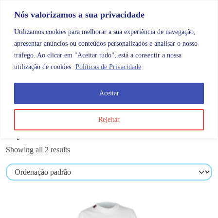
Skip to content
Promoções |
Veja as promoções agora!
Nós valorizamos a sua privacidade
Utilizamos cookies para melhorar a sua experiência de navegação,
apresentar anúncios ou conteúdos personalizados e analisar o nosso
tráfego. Ao clicar em "Aceitar tudo", está a consentir a nossa
Search
Account
Categorias
Cart
utilização de cookies.
Políticas de Privacidade
Aceitar
OMB
Calçado e Vestuário
Pijama
Rejeitar
Pijama
Showing all 2 results