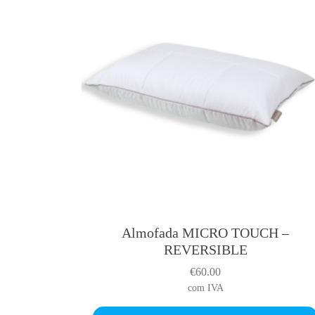
Almofada MICRO TOUCH –
T
REVERSIBLE
h
i
€
60.00
s
com IVA
p