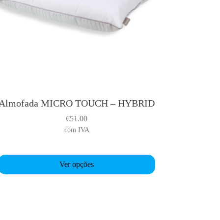
Almofada MICRO TOUCH – HYBRID
T
h
€
51.00
com IVA
s
p
Ver opções
o
d
u
c