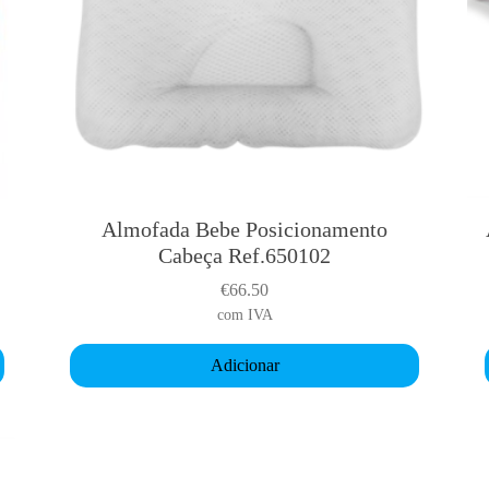
T
Almofada Bebe Posicionamento
Cabeça Ref.650102
i
€
66.50
com IVA
r
Adicionar