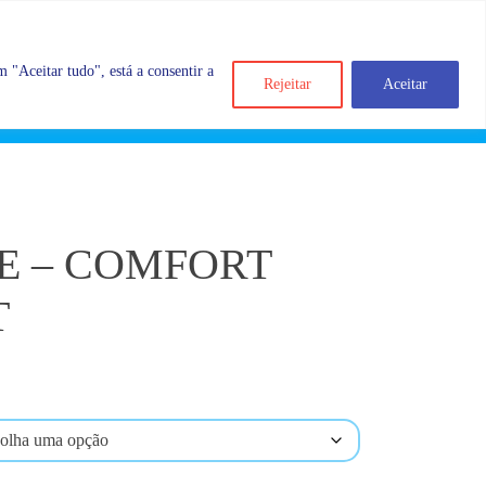
 "Aceitar tudo", está a consentir a
Rejeitar
Aceitar
Search
Account
Categorias
Cart
RE – COMFORT
T