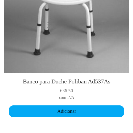
Banco para Duche Poliban Ad537As
€
36.50
com IVA
Adicionar