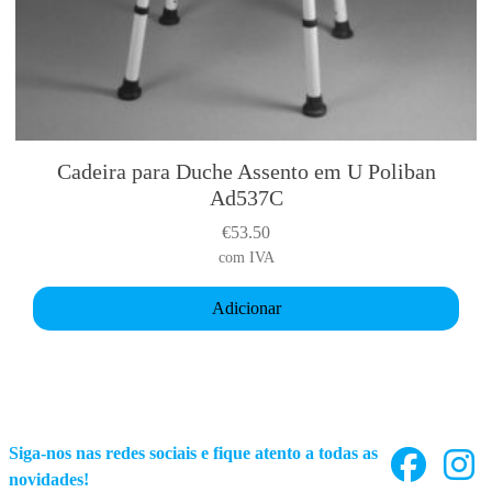
Cadeira para Duche Assento em U Poliban
Ad537C
€
53.50
com IVA
Adicionar
Siga-nos nas redes sociais e fique atento a todas as
novidades!