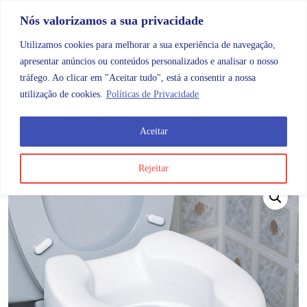
Skip to content
Promoções |
Veja as promoções agora!
Nós valorizamos a sua privacidade
Utilizamos cookies para melhorar a sua experiência de navegação,
apresentar anúncios ou conteúdos personalizados e analisar o nosso
tráfego. Ao clicar em "Aceitar tudo", está a consentir a nossa
Search
Account
Categorias
Cart
utilização de cookies.
Políticas de Privacidade
Aceitar
OMB
Higiene e cuidados do corpo
Banho e ajudas ao 
Rejeitar