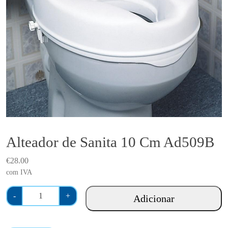
Alteador de Sanita 10 Cm Ad509B
€
28.00
com IVA
Q
-
+
Adicionar
u
a
n