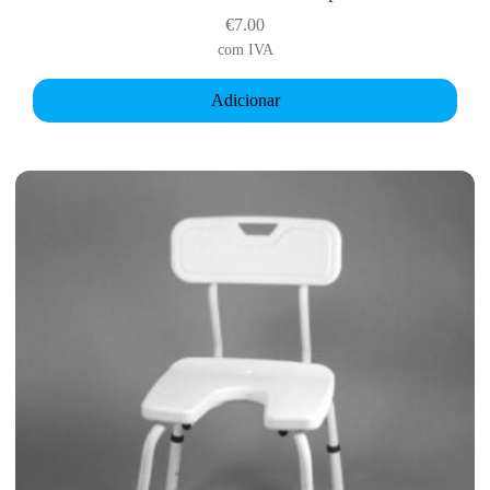
€
7.00
com IVA
Adicionar