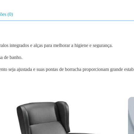
a
D
ões (0)
u
c
h
e
ralos integrados e alças para melhorar a higiene e segurança.
P
o
sa de banho.
l
ento seja ajustada e suas pontas de borracha proporcionam grande estab
i
b
a
n
A
d
5
3
7