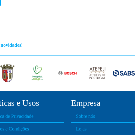
s novidades!
ticas e Usos
Empresa
ica de Privacidade
Sobre nós
os e Condições
Lojas