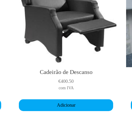
A
s
Cadeirão de Descanso
€
400.50
com IVA
Adicionar