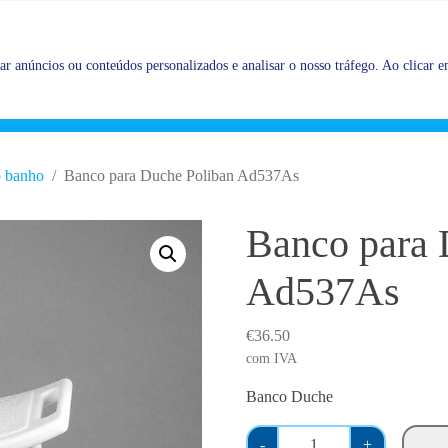
Promoções |
Veja as promoções agora!
r anúncios ou conteúdos personalizados e analisar o nosso tráfego. Ao clicar em
o banho
Banco para Duche Poliban Ad537As
Banco para 
Ad537As
€
36.50
com IVA
Banco Duche
Q
-
+