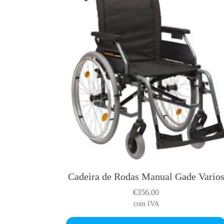
Cadeira de Rodas Manual Gade Vario
T
h
€
356.00
i
com IVA
s
p