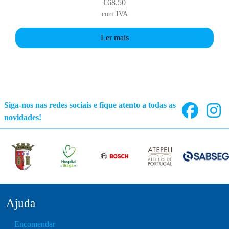
€
68.50
com IVA
Ler mais
Siga-nos nas redes sociais e fique atento a todas as
novidades!
Ajuda
Encomendar