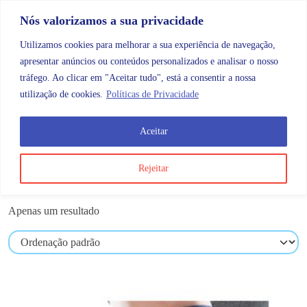
Skip to content
Promoções |
Veja as promoções agora!
Nós valorizamos a sua privacidade
Utilizamos cookies para melhorar a sua experiência de navegação,
apresentar anúncios ou conteúdos personalizados e analisar o nosso
tráfego. Ao clicar em "Aceitar tudo", está a consentir a nossa
Search
Account
Categorias
Cart
utilização de cookies.
Políticas de Privacidade
Aceitar
Produtos etiquetados com “4109”
Rejeitar
4109
Apenas um resultado