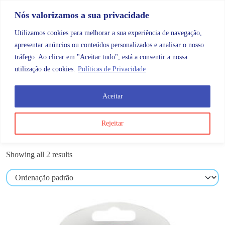
Skip to content
Promoções |
Veja as promoções agora!
Nós valorizamos a sua privacidade
Utilizamos cookies para melhorar a sua experiência de navegação,
apresentar anúncios ou conteúdos personalizados e analisar o nosso
tráfego. Ao clicar em "Aceitar tudo", está a consentir a nossa
Search
Account
Categorias
Cart
utilização de cookies.
Políticas de Privacidade
Aceitar
Produtos etiquetados com “alcolimetro”
Rejeitar
alcolimetro
Showing all 2 results