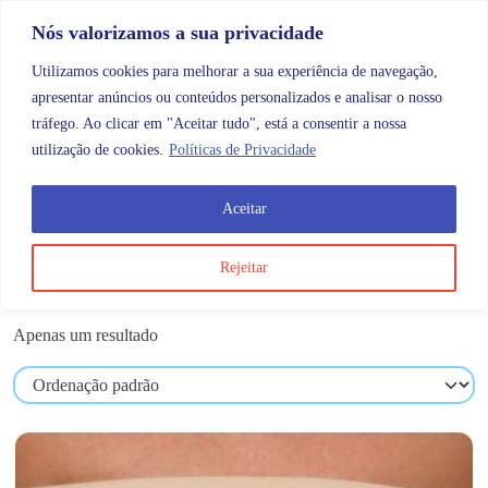
Skip to content
Promoções |
Veja as promoções agora!
Nós valorizamos a sua privacidade
Utilizamos cookies para melhorar a sua experiência de navegação,
apresentar anúncios ou conteúdos personalizados e analisar o nosso
tráfego. Ao clicar em "Aceitar tudo", está a consentir a nossa
Search
Account
Categorias
Cart
utilização de cookies.
Políticas de Privacidade
Aceitar
Produtos etiquetados com “BE-165”
Rejeitar
BE-165
Apenas um resultado