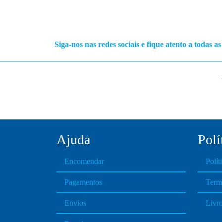
Siga-nos nas redes sociais e fique atento a todas a
Ajuda
Polí
Encomendar
Polít
Pagamentos
Term
Envios
Livr