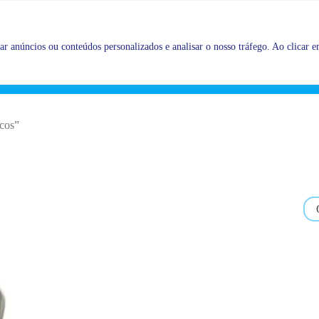
Promoções |
Veja as promoções agora!
r anúncios ou conteúdos personalizados e analisar o nosso tráfego. Ao clicar em
acos”