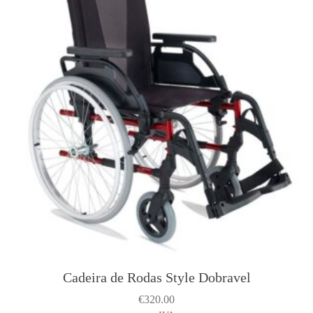
Cadeira de Rodas Style Dobravel
T
h
€
320.00
i