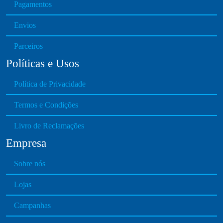
e
Pagamentos
v
Envios
a
r
Parceiros
i
Políticas e Usos
a
n
Política de Privacidade
t
s
Termos e Condições
.
T
Livro de Reclamações
h
Empresa
e
o
Sobre nós
p
t
Lojas
i
o
Campanhas
n