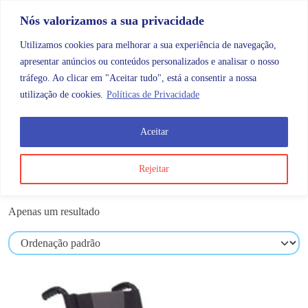
Skip to content
Promoções |
Veja as promoções agora!
Nós valorizamos a sua privacidade
Utilizamos cookies para melhorar a sua experiência de navegação,
apresentar anúncios ou conteúdos personalizados e analisar o nosso
tráfego. Ao clicar em "Aceitar tudo", está a consentir a nossa
Search
Account
Categorias
Cart
utilização de cookies.
Políticas de Privacidade
Aceitar
Produtos etiquetados com “cadeira de rodas”
Rejeitar
cadeira de rodas
Apenas um resultado