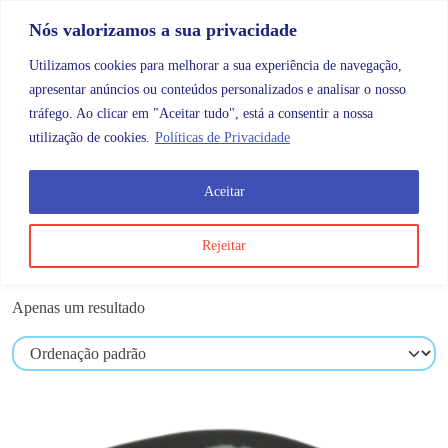
Skip to content
Promoções |
Veja as promoções agora!
Nós valorizamos a sua privacidade
Utilizamos cookies para melhorar a sua experiência de navegação,
apresentar anúncios ou conteúdos personalizados e analisar o nosso
tráfego. Ao clicar em "Aceitar tudo", está a consentir a nossa
Search
Account
Categorias
Cart
utilização de cookies.
Políticas de Privacidade
Aceitar
Produtos etiquetados com “calcanheiras”
Rejeitar
calcanheiras
Apenas um resultado