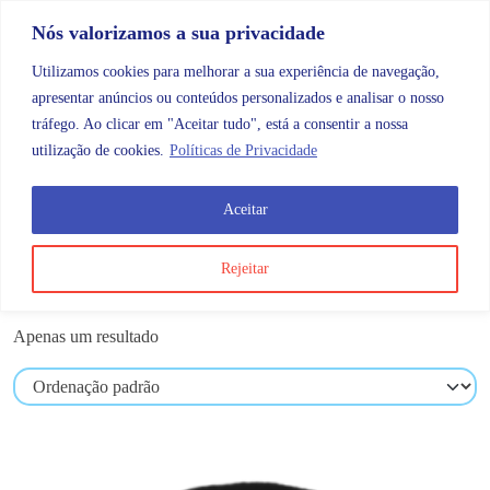
Skip to content
Promoções |
Veja as promoções agora!
Nós valorizamos a sua privacidade
Utilizamos cookies para melhorar a sua experiência de navegação,
apresentar anúncios ou conteúdos personalizados e analisar o nosso
tráfego. Ao clicar em "Aceitar tudo", está a consentir a nossa
Search
Account
Categorias
Cart
utilização de cookies.
Políticas de Privacidade
Aceitar
Produtos etiquetados com “coxim”
Rejeitar
coxim
Apenas um resultado