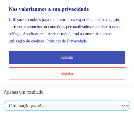
Skip to content
Promoções |
Veja as promoções agora!
Nós valorizamos a sua privacidade
Utilizamos cookies para melhorar a sua experiência de navegação,
apresentar anúncios ou conteúdos personalizados e analisar o nosso
tráfego. Ao clicar em "Aceitar tudo", está a consentir a nossa
Search
Account
Categorias
Cart
utilização de cookies.
Políticas de Privacidade
Aceitar
Produtos etiquetados com “curta”
Rejeitar
curta
Apenas um resultado