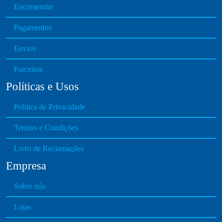
Encomendar
e
c
Pagamentos
h
o
Envios
s
e
Parceiros
n
Políticas e Usos
o
n
Política de Privacidade
t
h
Termos e Condições
e
Livro de Reclamações
p
r
Empresa
o
d
Sobre nós
u
Lojas
c
t