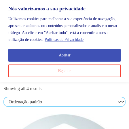
Skip to content
Promoções |
Veja as promoções agora!
Nós valorizamos a sua privacidade
Utilizamos cookies para melhorar a sua experiência de navegação,
apresentar anúncios ou conteúdos personalizados e analisar o nosso
tráfego. Ao clicar em "Aceitar tudo", está a consentir a nossa
Search
Account
Categorias
Cart
utilização de cookies.
Políticas de Privacidade
Aceitar
Produtos etiquetados com “dedos”
Rejeitar
dedos
Showing all 4 results