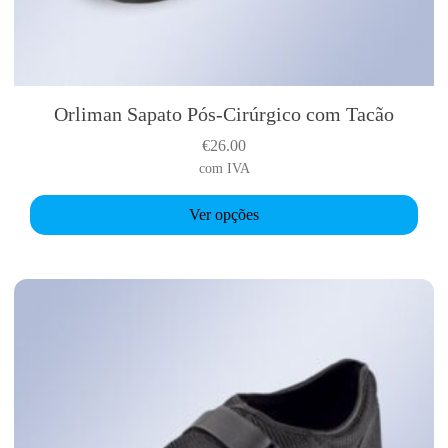
Orliman Sapato Pós-Cirúrgico com Tacão
T
h
€
26.00
i
com IVA
s
p
Ver opções
r
o
d
u
c
t
h
a
s