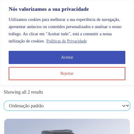
Skip to content
Promoções |
Veja as promoções agora!
Nós valorizamos a sua privacidade
Utilizamos cookies para melhorar a sua experiência de navegação,
apresentar anúncios ou conteúdos personalizados e analisar o nosso
tráfego. Ao clicar em "Aceitar tudo", está a consentir a nossa
Search
Account
Categorias
Cart
utilização de cookies.
Políticas de Privacidade
Aceitar
Produtos etiquetados com “emo”
Rejeitar
emo
Showing all 2 results