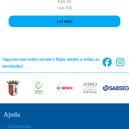
€
10.50
com IVA
Ler mais
Siga-nos nas redes sociais e fique atento a todas as
novidades!
Ajuda
Encomendar