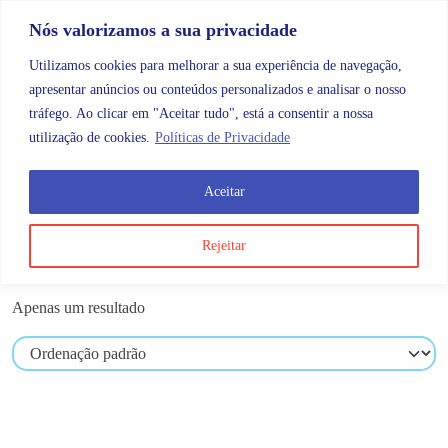
Skip to content
Promoções |
Veja as promoções agora!
Nós valorizamos a sua privacidade
Utilizamos cookies para melhorar a sua experiência de navegação,
apresentar anúncios ou conteúdos personalizados e analisar o nosso
tráfego. Ao clicar em "Aceitar tudo", está a consentir a nossa
Search
Account
Categorias
Cart
utilização de cookies.
Políticas de Privacidade
Aceitar
Produtos etiquetados com “flor”
Rejeitar
flor
Apenas um resultado