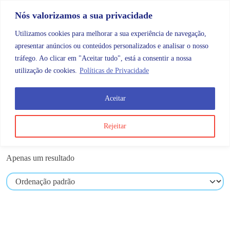
Skip to content
Promoções |
Veja as promoções agora!
Nós valorizamos a sua privacidade
Utilizamos cookies para melhorar a sua experiência de navegação,
apresentar anúncios ou conteúdos personalizados e analisar o nosso
tráfego. Ao clicar em "Aceitar tudo", está a consentir a nossa
Search
Account
Categorias
Cart
utilização de cookies.
Políticas de Privacidade
Aceitar
Produtos etiquetados com “l800”
Rejeitar
l800
Apenas um resultado