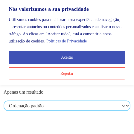
Skip to content
Promoções |
Veja as promoções agora!
Nós valorizamos a sua privacidade
Utilizamos cookies para melhorar a sua experiência de navegação,
apresentar anúncios ou conteúdos personalizados e analisar o nosso
tráfego. Ao clicar em "Aceitar tudo", está a consentir a nossa
Search
Account
Categorias
Cart
utilização de cookies.
Políticas de Privacidade
Aceitar
Produtos etiquetados com “lastodur”
Rejeitar
lastodur
Apenas um resultado