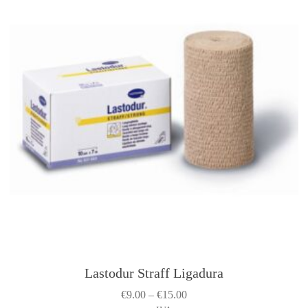
Lastodur Straff Ligadura
T
h
P
€
9.00
–
€
15.00
i