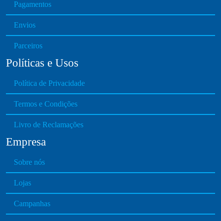
e
Pagamentos
u
v
g
Envios
a
h
r
€
Parceiros
i
1
Políticas e Usos
a
5
n
.
Política de Privacidade
t
0
s
0
Termos e Condições
.
T
Livro de Reclamações
h
Empresa
e
o
Sobre nós
p
t
Lojas
i
o
Campanhas
n