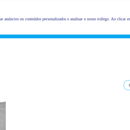
Promoções |
Veja as promoções agora!
r anúncios ou conteúdos personalizados e analisar o nosso tráfego. Ao clicar em