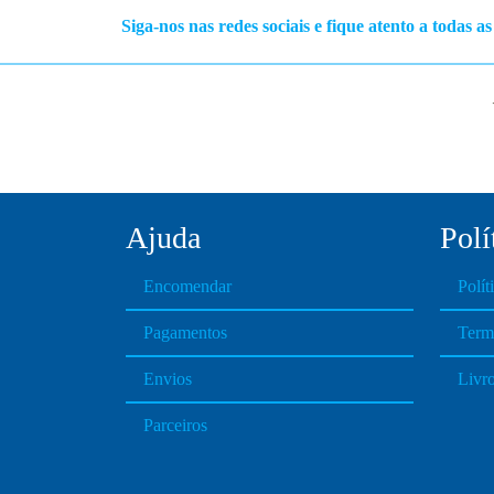
g
Siga-nos nas redes sociais e fique atento a todas a
e
:
€
2
9
.
0
0
Ajuda
Polí
t
h
Encomendar
Polít
r
o
Pagamentos
Term
u
g
Envios
Livr
h
€
Parceiros
4
5