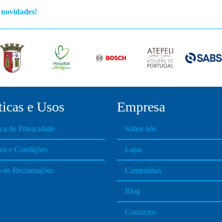
s novidades!
ticas e Usos
Empresa
ica de Privacidade
Sobre nós
os e Condições
Lojas
o de Reclamações
Campanhas
Blog
Contactos