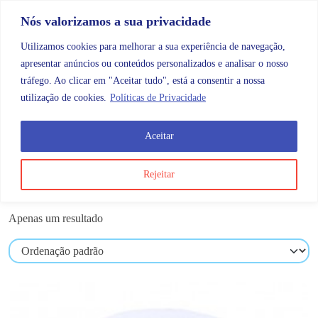
Skip to content
Promoções |
Veja as promoções agora!
Nós valorizamos a sua privacidade
Utilizamos cookies para melhorar a sua experiência de navegação,
apresentar anúncios ou conteúdos personalizados e analisar o nosso
tráfego. Ao clicar em "Aceitar tudo", está a consentir a nossa
Search
Account
Categorias
Cart
utilização de cookies.
Políticas de Privacidade
Aceitar
Produtos etiquetados com “ref.604410”
Rejeitar
ref.604410
Apenas um resultado