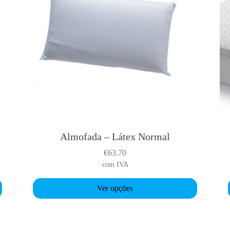
Almofada – Látex Normal
T
h
€
63.70
i
com IVA
s
p
Ver opções
r
o
d