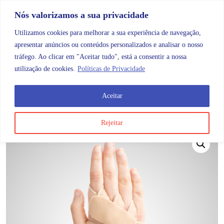
Skip to content
Promoções |
Veja as promoções agora!
Nós valorizamos a sua privacidade
Utilizamos cookies para melhorar a sua experiência de navegação,
apresentar anúncios ou conteúdos personalizados e analisar o nosso
tráfego. Ao clicar em "Aceitar tudo", está a consentir a nossa
Search
Account
Categorias
Cart
utilização de cookies.
Políticas de Privacidade
Aceitar
OMB
Ortopedia
Membros superiores
Mão
Art Or
Rejeitar