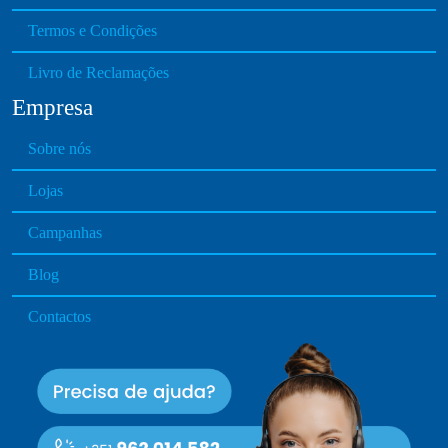
s
Termos e Condições
.
T
Livro de Reclamações
h
Empresa
e
o
Sobre nós
p
t
Lojas
i
o
Campanhas
n
Blog
s
m
Contactos
a
y
b
e
c
h