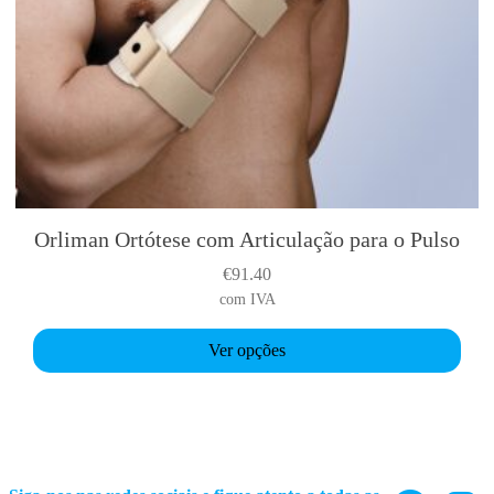
0
t
h
r
o
u
g
h
€
Orliman Ortótese com Articulação para o Pulso
T
2
h
€
91.40
7
i
com IVA
.
s
0
p
Ver opções
0
r
o
d
u
c