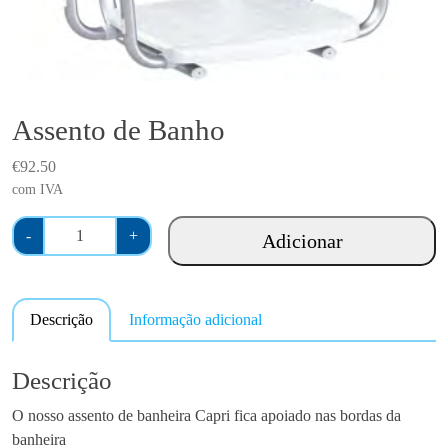
Assento de Banho
€
92.50
com IVA
Q
-
+
Adicionar
u
a
n
Descrição
Informação adicional
t
i
d
Descrição
a
O nosso assento de banheira Capri fica apoiado nas bordas da
d
banheira
e