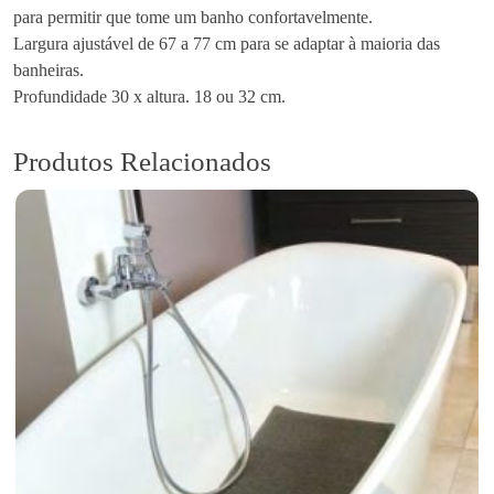
para permitir que tome um banho confortavelmente.
d
Largura ajustável de 67 a 77 cm para se adaptar à maioria das
e
banheiras.
A
Profundidade 30 x altura. 18 ou 32 cm.
s
s
e
Produtos Relacionados
n
t
o
d
e
B
a
n
h
o