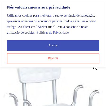
Skip to content
Promoções |
Veja as promoções agora!
Nós valorizamos a sua privacidade
Utilizamos cookies para melhorar a sua experiência de navegação,
apresentar anúncios ou conteúdos personalizados e analisar o nosso
tráfego. Ao clicar em "Aceitar tudo", está a consentir a nossa
Search
Account
Categorias
Cart
utilização de cookies.
Políticas de Privacidade
Aceitar
OMB
Ajudas diárias
Banho e ajudas ao banho
Assen
Rejeitar