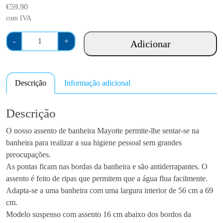
€
59.90
com IVA
Q
-
+
Adicionar
u
a
n
Descrição
Informação adicional
t
i
d
Descrição
a
O nosso assento de banheira Mayotte permite-lhe sentar-se na
d
banheira para realizar a sua higiene pessoal sem grandes
e
preocupações.
d
As pontas ficam nas bordas da banheira e são antiderrapantes. O
e
assento é feito de ripas que permitem que a água flua facilmente.
A
Adapta-se a uma banheira com uma largura interior de 56 cm a 69
s
cm.
s
Modelo suspenso com assento 16 cm abaixo dos bordos da
e