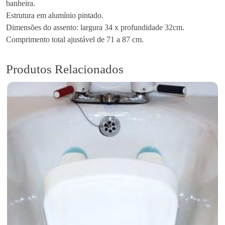
banheira.
n
Estrutura em alumínio pintado.
t
Dimensões do assento: largura 34 x profundidade 32cm.
o
Comprimento total ajustável de 71 a 87 cm.
d
e
B
Produtos Relacionados
a
n
h
o