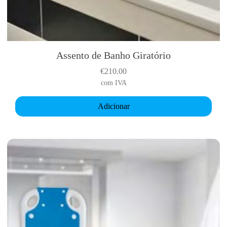
e
Assento de Banho Giratório
€
210.00
com IVA
Adicionar