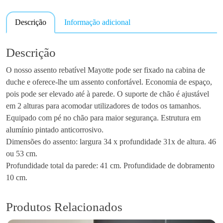
n
Descrição
Informação adicional
t
i
d
Descrição
a
O nosso assento rebatível Mayotte pode ser fixado na cabina de
d
duche e oferece-lhe um assento confortável. Economia de espaço,
e
pois pode ser elevado até à parede. O suporte de chão é ajustável
d
em 2 alturas para acomodar utilizadores de todos os tamanhos.
e
Equipado com pé no chão para maior segurança. Estrutura em
A
alumínio pintado anticorrosivo.
s
Dimensões do assento: largura 34 x profundidade 31x de altura. 46
s
ou 53 cm.
e
Profundidade total da parede: 41 cm. Profundidade de dobramento
n
10 cm.
t
o
d
Produtos Relacionados
e