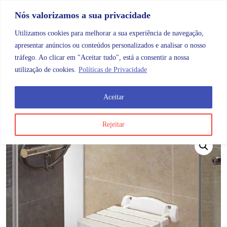
Skip to content
Promoções |
Veja as promoções agora!
Nós valorizamos a sua privacidade
Utilizamos cookies para melhorar a sua experiência de navegação,
apresentar anúncios ou conteúdos personalizados e analisar o nosso
tráfego. Ao clicar em "Aceitar tudo", está a consentir a nossa
Search
Account
Categorias
Cart
utilização de cookies.
Políticas de Privacidade
Aceitar
OMB
Ajudas diárias
Banho e ajudas ao banho
Assen
Rejeitar