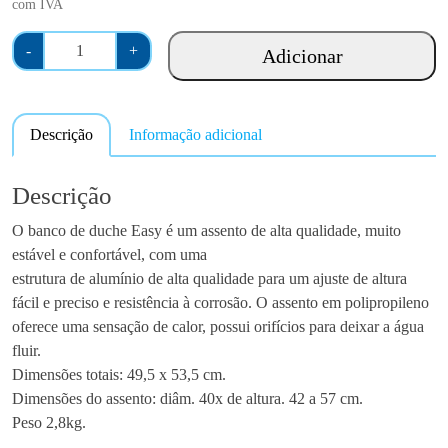
com IVA
Q
-
+
Adicionar
u
a
n
Descrição
Informação adicional
t
i
d
Descrição
a
O banco de duche Easy é um assento de alta qualidade, muito
d
estável e confortável, com uma
e
estrutura de alumínio de alta qualidade para um ajuste de altura
d
fácil e preciso e resistência à corrosão. O assento em polipropileno
e
oferece uma sensação de calor, possui orifícios para deixar a água
B
fluir.
a
Dimensões totais: 49,5 x 53,5 cm.
n
Dimensões do assento: diâm. 40x de altura. 42 a 57 cm.
c
Peso 2,8kg.
o