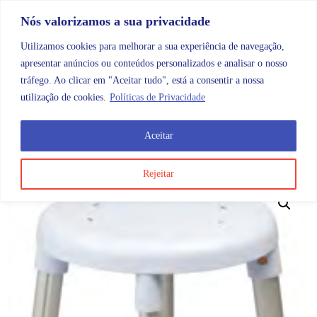
Skip to content
Promoções |
Veja as promoções agora!
Nós valorizamos a sua privacidade
Utilizamos cookies para melhorar a sua experiência de navegação,
apresentar anúncios ou conteúdos personalizados e analisar o nosso
tráfego. Ao clicar em "Aceitar tudo", está a consentir a nossa
Search
Account
Categorias
Cart
utilização de cookies.
Políticas de Privacidade
Aceitar
OMB
Ajudas diárias
Banho e ajudas ao banho
Banco
Rejeitar