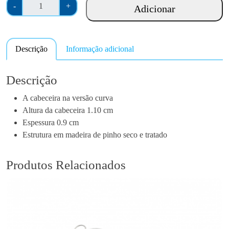
Q
a
-
+
Adicionar
u
n
a
g
n
e
Descrição
Informação adicional
t
:
i
€
d
Descrição
1
a
4
A cabeceira na versão curva
d
4
Altura da cabeceira 1.10 cm
e
.
Espessura 0.9 cm
d
0
Estrutura em madeira de pinho seco e tratado
e
0
C
t
a
Produtos Relacionados
h
b
r
e
o
c
u
e
g
i
h