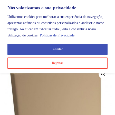
Skip to content
Promoções |
Veja as promoções agora!
Nós valorizamos a sua privacidade
Utilizamos cookies para melhorar a sua experiência de navegação,
apresentar anúncios ou conteúdos personalizados e analisar o nosso
tráfego. Ao clicar em "Aceitar tudo", está a consentir a nossa
Search
Account
Categorias
Cart
utilização de cookies.
Políticas de Privacidade
Aceitar
OMB
Mobiliário
Mobiliário de quarto
Cabeceira Rec
Rejeitar