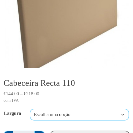
Cabeceira Recta 110
P
€
144.00
–
€
218.00
r
com IVA
i
Largura
c
e
r