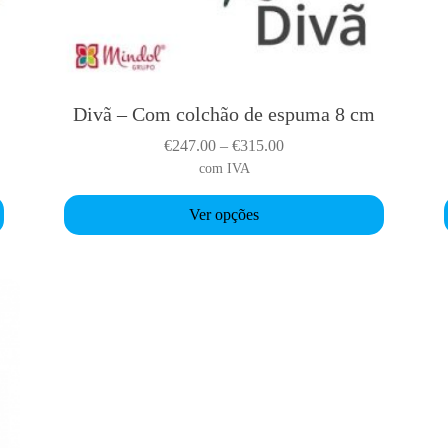
Divã – Com colchão de espuma 8 cm
T
h
P
€
247.00
–
€
315.00
i
i
r
com IVA
s
i
p
Ver opções
c
r
r
e
o
r
d
a
u
n
c
g
t
t
e
h
:
a
€
s
2