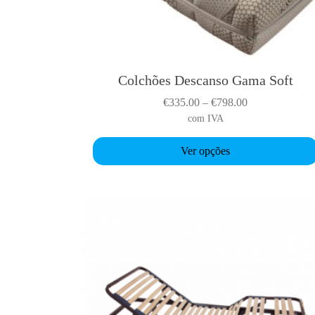
Colchões Descanso Gama Soft
T
h
P
€
335.00
–
€
798.00
i
r
com IVA
s
i
p
Ver opções
c
r
e
o
r
d
a
u
n
c
g
t
e
h
:
a
€
s
3