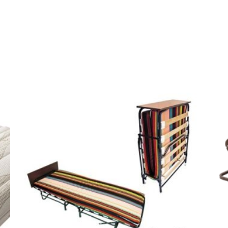
a
3
V
6
i
7
g
.
o
0
R
0
e
c
t
a
1
2
5