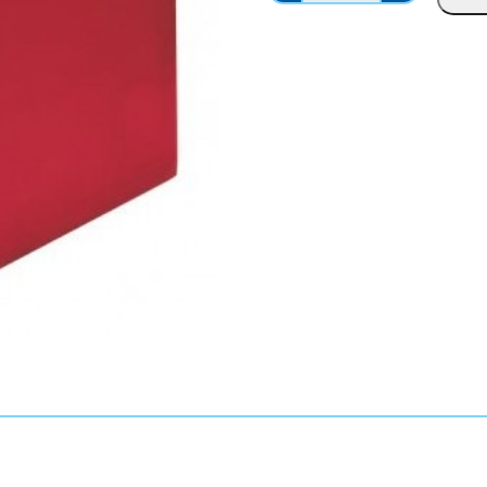
n
a
g
n
e
t
:
i
€
d
2
a
4
d
6
e
.
d
0
e
0
C
t
a
h
b
r
e
o
c
u
e
g
i
h
r
€