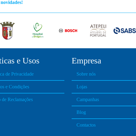
s novidades!
e
o
p
t
t
i
i
o
n
s
ticas e Usos
Empresa
m
a
ica de Privacidade
Sobre nós
y
b
os e Condições
Lojas
e
c
o de Reclamações
Campanhas
h
o
Blog
s
Contactos
e
n