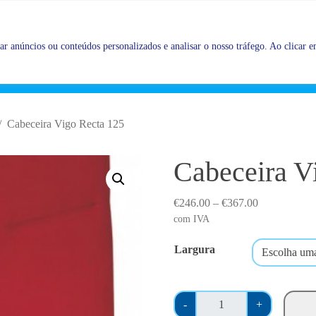
Promoções |
Veja as promoções agora!
r anúncios ou conteúdos personalizados e analisar o nosso tráfego. Ao clicar em
Cabeceira Vigo Recta 125
Cabeceira V
P
€
246.00
–
€
367.00
r
com IVA
i
Largura
c
e
r
Q
a
-
+
u