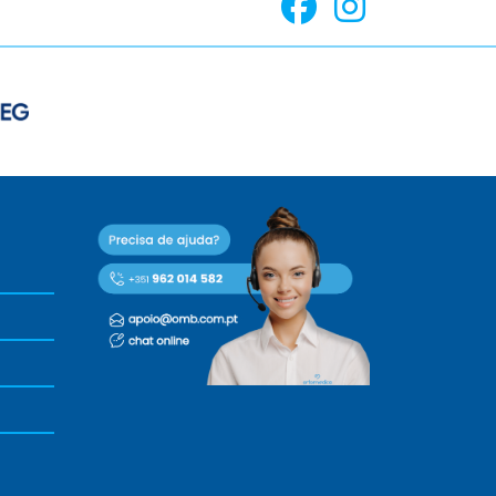
e
o
p
o
n
s
m
a
y
b
e
c
h
o
s
e
n