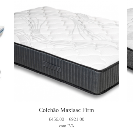
Colchão Maxisac Firm
T
h
P
€
456.00
–
€
921.00
i
i
r
com IVA
s