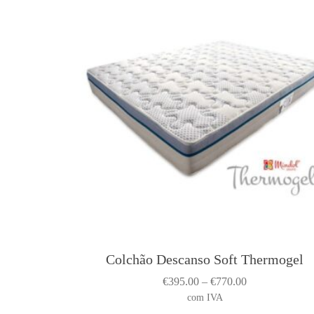
Colchão Descanso Soft Thermogel
P
€
395.00
–
€
770.00
r
com IVA