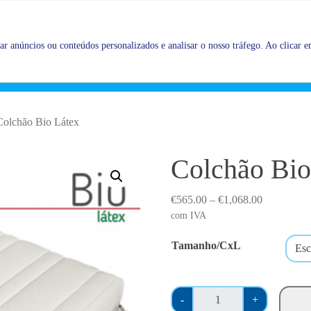
Promoções |
Veja as promoções agora!
r anúncios ou conteúdos personalizados e analisar o nosso tráfego. Ao clicar em
Colchão Bio Látex
Colchão Bio
P
€
565.00
–
€
1,068.00
r
com IVA
i
Tamanho/CxL
c
e
r
Q
a
-
+
u