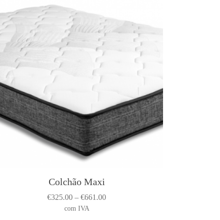
Colchão Maxi
T
h
P
€
325.00
–
€
661.00
r
com IVA
s