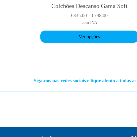
o
Colchões Descanso Gama Soft
T
u
h
P
€
335.00
–
€
798.00
g
i
r
com IVA
h
s
i
€
p
Ver opções
c
7
r
e
7
o
r
0
d
a
.
u
n
0
c
g
0
t
Siga-nos nas redes sociais e fique atento a todas a
e
h
:
a
€
s
3
m
3
u
5
l
.
t
0