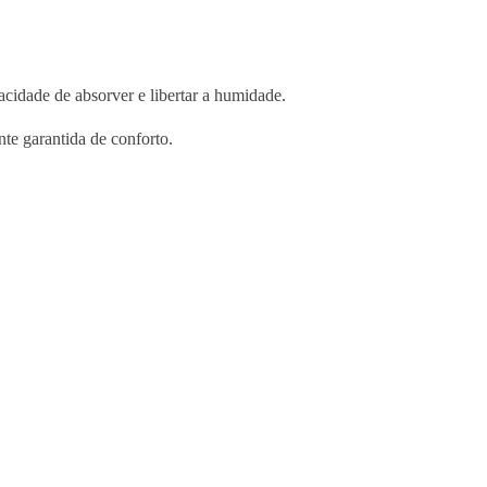
i
1
n
,
t
2
a
0
acidade de absorver e libertar a humidade.
g
9
e
te garantida de conforto.
.
S
0
u
0
p
r
e
m
e