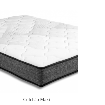
Colchão Maxi
T
h