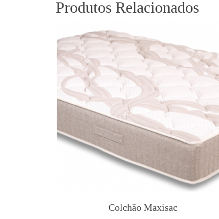
Produtos Relacionados
Colchão Maxisac
T
h