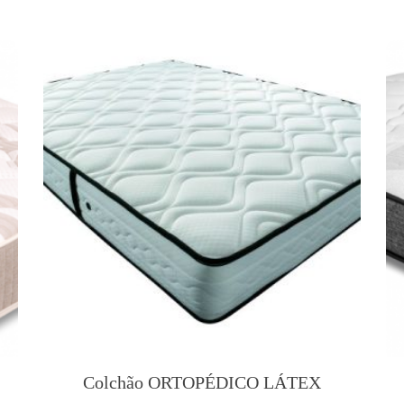
Colchão ORTOPÉDICO LÁTEX
T
h