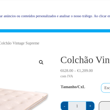
Promoções |
Veja as promoções agora!
r anúncios ou conteúdos personalizados e analisar o nosso tráfego. Ao clicar em
Colchão Vintage Supreme
Colchão Vin
P
€
628.00
–
€
1,209.00
r
com IVA
i
Tamanho/CxL
c
e
r
Q
a
-
+
u