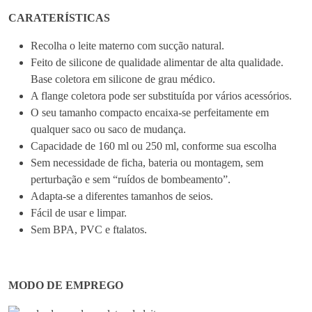
i
CARATERÍSTICAS
t
Recolha o leite materno com sucção natural.
e
Feito de silicone de qualidade alimentar de alta qualidade.
G
Base coletora em silicone de grau médico.
e
A flange coletora pode ser substituída por vários acessórios.
n
O seu tamanho compacto encaixa-se perfeitamente em
.
qualquer saco ou saco de mudança.
3
Capacidade de 160 ml ou 250 ml, conforme sua escolha
Sem necessidade de ficha, bateria ou montagem, sem
perturbação e sem “ruídos de bombeamento”.
Adapta-se a diferentes tamanhos de seios.
Fácil de usar e limpar.
Sem BPA, PVC e ftalatos.
MODO DE EMPREGO