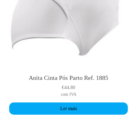
l
t
i
p
l
e
v
a
r
i
Anita Cinta Pós Parto Ref. 1885
a
€
44.80
n
com IVA
t
s
Ler mais
.
T
h
e