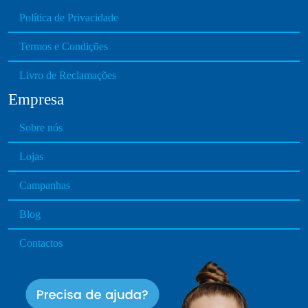
n
Política de Privacidade
t
h
Termos e Condições
e
Livro de Reclamações
p
r
Empresa
o
d
Sobre nós
u
Lojas
c
t
Campanhas
p
a
Blog
g
e
Contactos