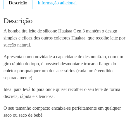
Descrição
Informação adicional
t
i
d
Descrição
a
A bomba tira leite de silicone Haakaa Gen.3 mantém o design
d
simples e eficaz dos outros coletores Haakaa, que recolhe leite por
e
sucção natural.
d
e
Apresenta como novidade a capacidade de desmontá-lo, com um
C
giro rápido do topo, é possível desmontar e trocar a flange do
o
coletor por qualquer um dos acessórios (cada um é vendido
l
separadamente).
e
t
Ideal para levá-lo para onde quiser recolher o seu leite de forma
o
discreta, rápida e silenciosa.
r
O seu tamanho compacto encaixa-se perfeitamente em qualquer
d
saco ou saco de bebé.
e
L
e