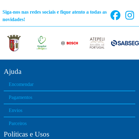
o
p
Siga-nos nas redes sociais e fique atento a todas as
t
novidades!
i
o
n
s
m
a
y
Ajuda
b
Encomendar
e
c
Pagamentos
h
o
Envios
s
e
Parceiros
n
Políticas e Usos
o