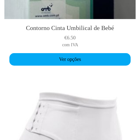
Contorno Cinta Umbilical de Bebé
T
h
€
6.50
i
com IVA
s
p
Ver opções
r
o
d
u
c
t
h
a
s
m
u