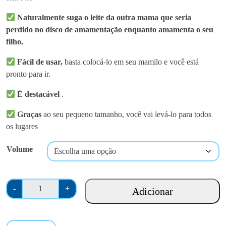
Naturalmente suga o leite da outra mama que seria
perdido no disco de amamentação enquanto amamenta o seu
filho.
Fácil de usar,
basta colocá-lo em seu mamilo e você está
pronto para ir.
É destacável
.
Graças
ao seu pequeno tamanho, você vai levá-lo para todos
os lugares
Volume
Q
-
+
Adicionar
u
a
n