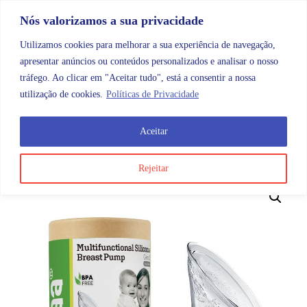
Skip to content
Promoções |
Veja as promoções agora!
Nós valorizamos a sua privacidade
Utilizamos cookies para melhorar a sua experiência de navegação,
apresentar anúncios ou conteúdos personalizados e analisar o nosso
tráfego. Ao clicar em "Aceitar tudo", está a consentir a nossa
Search
Account
Categorias
Cart
utilização de cookies.
Políticas de Privacidade
Aceitar
OMB
Maternidade e bebé
Alimentação e coleta
Cole
Rejeitar